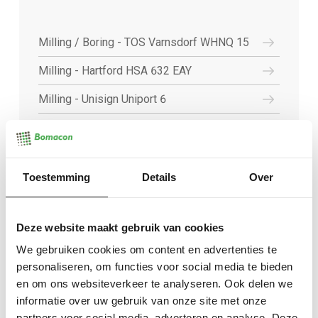
Milling / Boring - TOS Varnsdorf WHNQ 15
Milling - Hartford HSA 632 EAY
Milling - Unisign Uniport 6
Milling - MTE BF5200
Milling - MTE BF4200
Toestemming
Details
Over
Milling - Unisign Univers 6
Milling - Unisign Unipro 5
Deze website maakt gebruik van cookies
Milling - Hartford LG1570
We gebruiken cookies om content en advertenties te
personaliseren, om functies voor social media te bieden
Measuring – Mitutoyo CMM measuring
en om ons websiteverkeer te analyseren. Ook delen we
machine
informatie over uw gebruik van onze site met onze
Turning - EST Ticino 520.3000
partners voor social media, adverteren en analyse. Deze