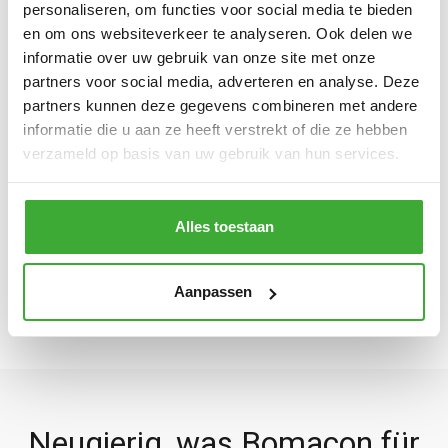
personaliseren, om functies voor social media te bieden
Fräsen - Hartford LG1570
en om ons websiteverkeer te analyseren. Ook delen we
informatie over uw gebruik van onze site met onze
Messen – Mitutoyo 3D-Messbank
partners voor social media, adverteren en analyse. Deze
Drehen - EST Ticino 520.3000
partners kunnen deze gegevens combineren met andere
informatie die u aan ze heeft verstrekt of die ze hebben
Drehen - Padovani Labor 275 E
verzameld op basis van uw gebruik van hun services.
ZURÜCK
Alles toestaan
Aanpassen
Neugierig, was Bomacon für