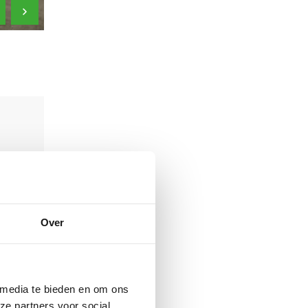
Over
 media te bieden en om ons
ze partners voor social