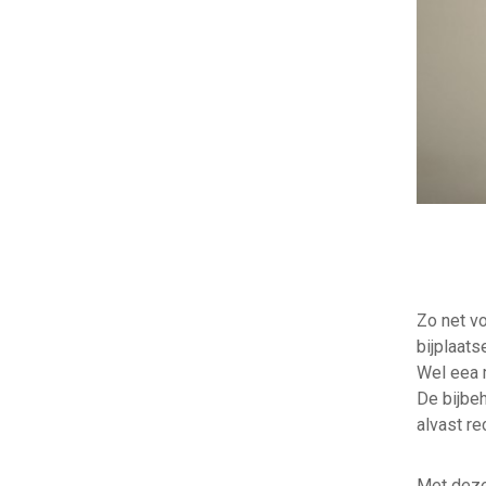
Zo net v
bijplaats
Wel eea 
De bijbe
alvast re
Met deze