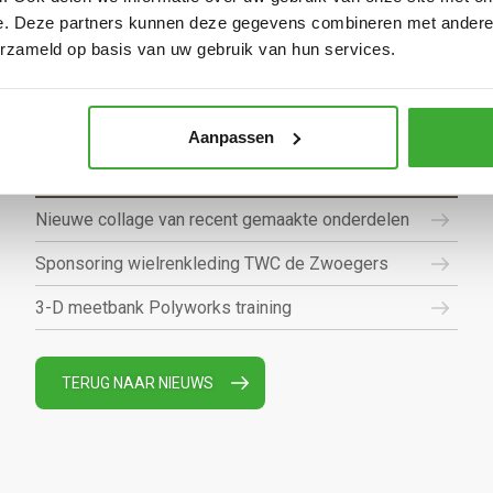
bereik
e. Deze partners kunnen deze gegevens combineren met andere i
erzameld op basis van uw gebruik van hun services.
Verbouwing
Nieuwe investering in extra machine met groot
bereik
Aanpassen
Nieuwe investering machine
Nieuwe collage van recent gemaakte onderdelen
Sponsoring wielrenkleding TWC de Zwoegers
3-D meetbank Polyworks training
TERUG NAAR NIEUWS