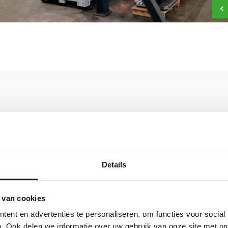
Laatste berichten
Mooi artikel in MTL Metaal Magazine
Details
Bedrijfsbezoek wethouders aan Bomacon
 van cookies
Duurzaamheidscertificaat Bomacon
ent en advertenties te personaliseren, om functies voor social
Volgende investering in extra machine met groot
. Ook delen we informatie over uw gebruik van onze site met on