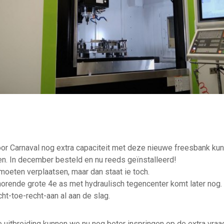
oor Carnaval nog extra capaciteit met deze nieuwe freesbank ku
en. In december besteld en nu reeds geïnstalleerd!
moeten verplaatsen, maar dan staat ie toch.
horende grote 4e as met hydraulisch tegencenter komt later nog.
cht-toe-recht-aan al aan de slag.
 uitbreiding kunnen we nu nog beter inspringen op de extra vraa