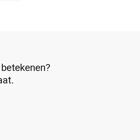
 betekenen?
at.