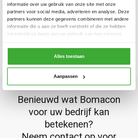
informatie over uw gebruik van onze site met onze
Draaien - Padovani Labor 275 E
partners voor social media, adverteren en analyse. Deze
partners kunnen deze gegevens combineren met andere
informatie die u aan ze heeft verstrekt of die ze hebben
TERUG NAAR MACHINEPARK
verzameld op basis van uw gebruik van hun services.
Alles toestaan
Aanpassen
Benieuwd wat Bomacon
voor uw bedrijf kan
betekenen?
Neem contact op voor