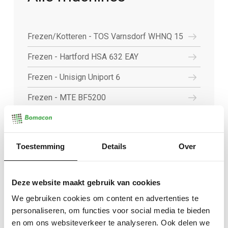
Frezen/Kotteren - TOS Varnsdorf WHNQ 15
Frezen - Hartford HSA 632 EAY
Frezen - Unisign Uniport 6
Frezen - MTE BF5200
Frezen - MTE BF4200
Frezen - Unisign Univers 6
Toestemming
Details
Over
Frezen - Unisign Unipro 5
Frezen - Hartford LG1570
Deze website maakt gebruik van cookies
We gebruiken cookies om content en advertenties te
Meten - Mitutoyo 3D meetbank
personaliseren, om functies voor social media te bieden
Draaien - EST Ticino 520.3000
en om ons websiteverkeer te analyseren. Ook delen we