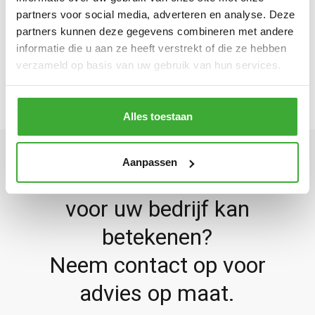
partners voor social media, adverteren en analyse. Deze
TERUG NAAR PRODUCTEN
partners kunnen deze gegevens combineren met andere
informatie die u aan ze heeft verstrekt of die ze hebben
verzameld op basis van uw gebruik van hun services.
Alles toestaan
Aanpassen
Benieuwd wat Bomacon
voor uw bedrijf kan
betekenen?
Neem contact op voor
advies op maat.